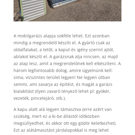
A mobilgarázs alapja sokféle lehet. Ezt azonban
mindig a megrendelő készíti el. A gyártó csak az
oldalfalakat, a tetőt, a kaput és igény szerint ajtót,
ablakot készíti el. A garázsnak alja nincsen, az majd
az alap lesz, amit a megrendelőnek kell elkészíteni. A
három legfontosabb dolog, amire ügyelnünk kell:
sima, vízszintes terület legyen! Ne legyen útban
semmi, ami zavarja az építést, és magát a garázs
kialakítást (ilyen zavaró tényező lehet pl: gyökér,
vezeték, pincelejáró, stb.).
A kapu alatt alá legyen támasztva (erre azért van
szükség, mert ez a ki-be állástól időközben
megsüllyedhet, és akkor ott egy gödör keletkezhet).
Ezt az alátámasztást járdalapokkal is meg lehet