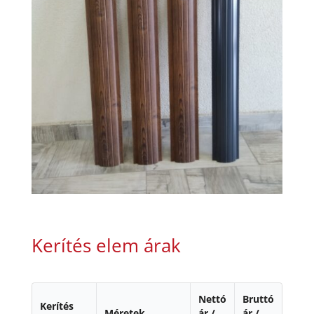
Kerítés elem árak
Nettó
Bruttó
Kerítés
Méretek
ár /
ár /