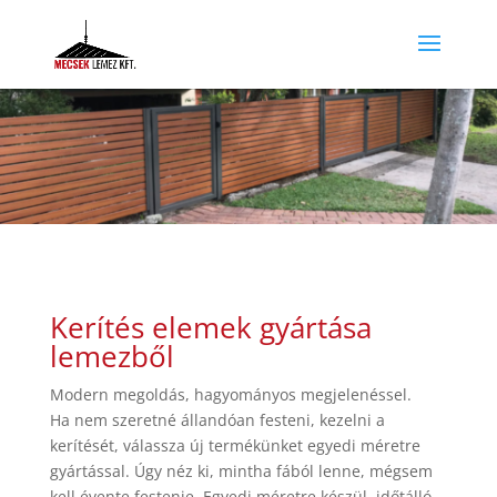
Kerítés elemek gyártása
lemezből
Modern megoldás, hagyományos megjelenéssel.
Ha nem szeretné állandóan festeni, kezelni a
kerítését, válassza új termékünket egyedi méretre
gyártással. Úgy néz ki, mintha fából lenne, mégsem
kell évente festenie. Egyedi méretre készül, időtálló,