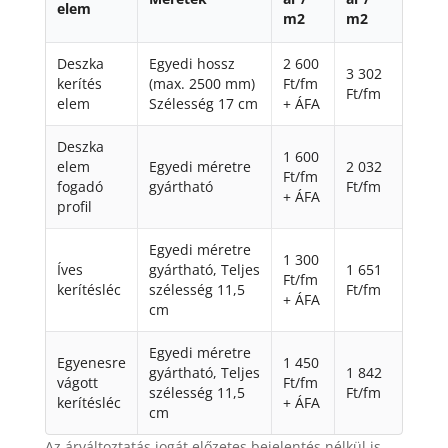
elem
m2
m2
Deszka
Egyedi hossz
2 600
3 302
kerítés
(max. 2500 mm)
Ft/fm
Ft/fm
elem
Szélesség 17 cm
+ ÁFA
Deszka
1 600
elem
Egyedi méretre
2 032
Ft/fm
fogadó
gyártható
Ft/fm
+ ÁFA
profil
Egyedi méretre
1 300
Íves
gyártható, Teljes
1 651
Ft/fm
kerítésléc
szélesség 11,5
Ft/fm
+ ÁFA
cm
Egyedi méretre
Egyenesre
1 450
gyártható, Teljes
1 842
vágott
Ft/fm
szélesség 11,5
Ft/fm
kerítésléc
+ ÁFA
cm
Az árváltoztatás jogát előzetes bejelentés nélkül is