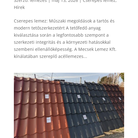
Szerző:
lemezes
|
máj 13, 2026
|
Cserepes lemez
,
Hírek
Cserepes lemez: Műszaki megoldások a tartós és
modern tetőszerkezetért A tetőfedő anyag
kiválasztása során a legfontosabb szempont a
szerkezeti integritás és a környezeti hatásokkal
szembeni ellenállóképesség. A Mecsek Lemez Kft.
kínálatában szereplő acéllemezes...