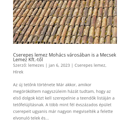
Cserepes lemez Mohács városában is a Mecsek
Lemez Kft.-től
Szerző:
lemezes
|
jan 6, 2023
|
Cserepes lemez
,
Hírek
Az új tetőnk története Már akkor, amikor
megörököltem nagyszüleim házát tudtam, hogy az
első dolgok közt kell szerepelnie a teendők listáján a
tetőfelújításnak. A több mint fél évszázados épület
cserepeit ugyanis már nagyon megviselték a felette
elvonuló telek és...