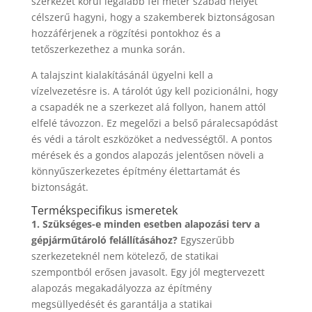
szerkezet körül legalább fél méter szabad helyet
célszerű hagyni, hogy a szakemberek biztonságosan
hozzáférjenek a rögzítési pontokhoz és a
tetőszerkezethez a munka során.
A talajszint kialakításánál ügyelni kell a
vízelvezetésre is. A tárolót úgy kell pozicionálni, hogy
a csapadék ne a szerkezet alá follyon, hanem attól
elfelé távozzon. Ez megelőzi a belső páralecsapódást
és védi a tárolt eszközöket a nedvességtől. A pontos
mérések és a gondos alapozás jelentősen növeli a
könnyűszerkezetes építmény élettartamát és
biztonságát.
Termékspecifikus ismeretek
1. Szükséges-e minden esetben alapozási terv a
gépjárműtároló felállításához?
Egyszerűbb
szerkezeteknél nem kötelező, de statikai
szempontból erősen javasolt. Egy jól megtervezett
alapozás megakadályozza az építmény
megsüllyedését és garantálja a statikai