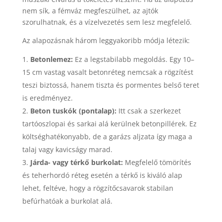
nem sík, a fémváz megfeszülhet, az ajtók
szorulhatnak, és a vízelvezetés sem lesz megfelelő.
Az alapozásnak három leggyakoribb módja létezik:
Betonlemez:
Ez a legstabilabb megoldás. Egy 10–
15 cm vastag vasalt betonréteg nemcsak a rögzítést
teszi biztossá, hanem tiszta és pormentes belső teret
is eredményez.
Beton tuskók (pontalap):
Itt csak a szerkezet
tartóoszlopai és sarkai alá kerülnek betonpillérek. Ez
költséghatékonyabb, de a garázs aljzata így maga a
talaj vagy kavicságy marad.
Járda- vagy térkő burkolat:
Megfelelő tömörítés
és teherhordó réteg esetén a térkő is kiváló alap
lehet, feltéve, hogy a rögzítőcsavarok stabilan
befúrhatóak a burkolat alá.