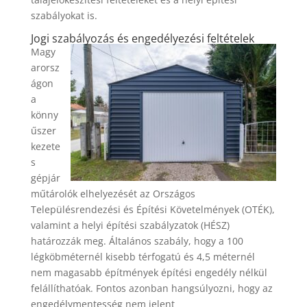
szabályokat is.
Jogi szabályozás és engedélyezési feltételek
Magy
arorsz
ágon
a
könny
űszer
kezete
s
gépjár
műtárolók elhelyezését az Országos
Településrendezési és Építési Követelmények (OTÉK),
valamint a helyi építési szabályzatok (HÉSZ)
határozzák meg. Általános szabály, hogy a 100
légköbméternél kisebb térfogatú és 4,5 méternél
nem magasabb építmények építési engedély nélkül
felállíthatóak. Fontos azonban hangsúlyozni, hogy az
engedélymentesség nem jelent