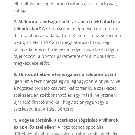
ellenállóképességet, ami a biztonság és a tartósság
záloga.
2. Mekkora távolságot kell tartani a telekhatártól a
telepítéskor?
A szabályozás településenként eltérő,
de általában az oldalkertben 3 méter, a hátsókertben
pedig a helyi HÉSZ által meghatározott távolság
tartása kötelező. Érdemes a helyi műszaki osztályon
tájékozódni a pontos paraméterekről a munkálatok
megkezdése előtt.
3. Elmozdítható-e a lemezgarázs a telepítés után?
Igen, ez a technológia egyik legnagyobb előnye. Mivel
a rögzítés oldható csavarokkal történik, a szerkezet
szakszerűen szétbontható és egy másik helyszínen
újra felállítható anélkül, hogy az anyaga vagy a
szerkezeti integritása sérülne.
4. Hogyan történik a szerkezet rögzítése a viharok
és az erős szél ellen?
A rögzítéshez speciális
dűbeleket és alapcsavarokat alkalmaznak, amelyeket