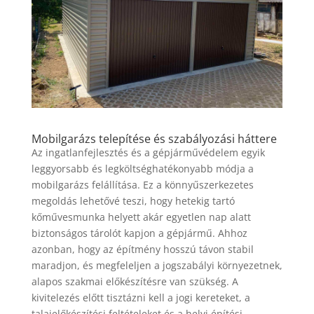
Mobilgarázs
telepítése és szabályozási háttere
Az ingatlanfejlesztés és a gépjárművédelem egyik
leggyorsabb és legköltséghatékonyabb módja a
mobilgarázs felállítása. Ez a könnyűszerkezetes
megoldás lehetővé teszi, hogy hetekig tartó
kőművesmunka helyett akár egyetlen nap alatt
biztonságos tárolót kapjon a gépjármű. Ahhoz
azonban, hogy az építmény hosszú távon stabil
maradjon, és megfeleljen a jogszabályi környezetnek,
alapos szakmai előkészítésre van szükség. A
kivitelezés előtt tisztázni kell a jogi kereteket, a
talajelőkészítési feltételeket és a helyi építési