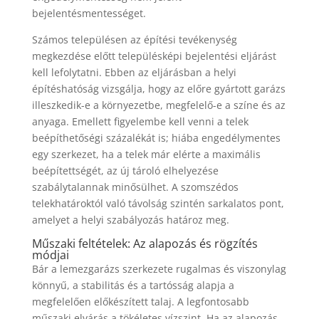
bejelentésmentességet.
Számos településen az építési tevékenység
megkezdése előtt településképi bejelentési eljárást
kell lefolytatni. Ebben az eljárásban a helyi
építéshatóság vizsgálja, hogy az előre gyártott garázs
illeszkedik-e a környezetbe, megfelelő-e a színe és az
anyaga. Emellett figyelembe kell venni a telek
beépíthetőségi százalékát is; hiába engedélymentes
egy szerkezet, ha a telek már elérte a maximális
beépítettségét, az új tároló elhelyezése
szabálytalannak minősülhet. A szomszédos
telekhatároktól való távolság szintén sarkalatos pont,
amelyet a helyi szabályozás határoz meg.
Műszaki feltételek: Az alapozás és rögzítés
módjai
Bár a lemezgarázs szerkezete rugalmas és viszonylag
könnyű, a stabilitás és a tartósság alapja a
megfelelően előkészített talaj. A legfontosabb
műszaki elvárás a tökéletes vízszint. Ha az alapozás