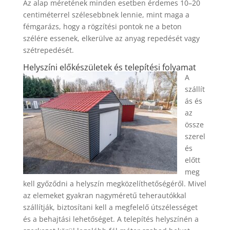
Az alap méretének minden esetben érdemes 10–20
centiméterrel szélesebbnek lennie, mint maga a
fémgarázs, hogy a rögzítési pontok ne a beton
szélére essenek, elkerülve az anyag repedését vagy
szétrepedését.
Helyszíni előkészületek és telepítési folyamat
A
szállít
ás és
az
össze
szerel
és
előtt
meg
kell győződni a helyszín megközelíthetőségéről. Mivel
az elemeket gyakran nagyméretű teherautókkal
szállítják, biztosítani kell a megfelelő útszélességet
és a behajtási lehetőséget. A telepítés helyszínén a