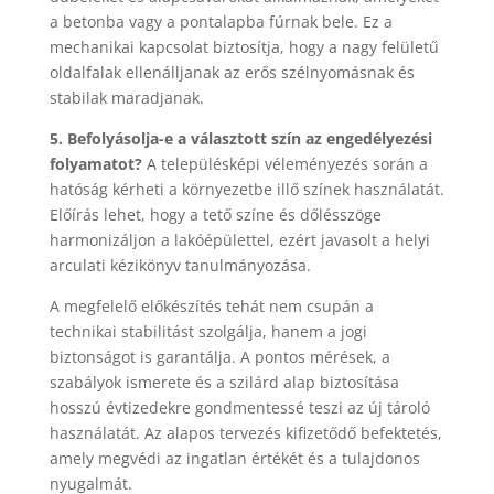
a betonba vagy a pontalapba fúrnak bele. Ez a
mechanikai kapcsolat biztosítja, hogy a nagy felületű
oldalfalak ellenálljanak az erős szélnyomásnak és
stabilak maradjanak.
5. Befolyásolja-e a választott szín az engedélyezési
folyamatot?
A településképi véleményezés során a
hatóság kérheti a környezetbe illő színek használatát.
Előírás lehet, hogy a tető színe és dőlésszöge
harmonizáljon a lakóépülettel, ezért javasolt a helyi
arculati kézikönyv tanulmányozása.
A megfelelő előkészítés tehát nem csupán a
technikai stabilitást szolgálja, hanem a jogi
biztonságot is garantálja. A pontos mérések, a
szabályok ismerete és a szilárd alap biztosítása
hosszú évtizedekre gondmentessé teszi az új tároló
használatát. Az alapos tervezés kifizetődő befektetés,
amely megvédi az ingatlan értékét és a tulajdonos
nyugalmát.