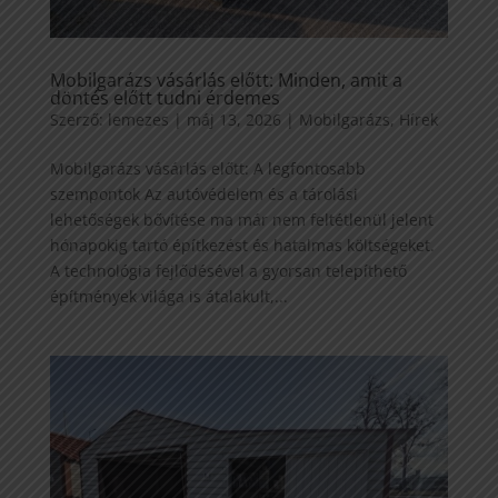
Mobilgarázs vásárlás előtt: Minden, amit a
döntés előtt tudni érdemes
Szerző:
lemezes
|
máj 13, 2026
|
Mobilgarázs
,
Hírek
Mobilgarázs vásárlás előtt: A legfontosabb
szempontok Az autóvédelem és a tárolási
lehetőségek bővítése ma már nem feltétlenül jelent
hónapokig tartó építkezést és hatalmas költségeket.
A technológia fejlődésével a gyorsan telepíthető
építmények világa is átalakult,...