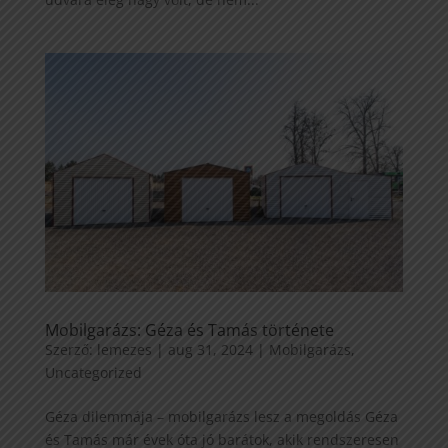
Mobilgarázs: Géza és Tamás története
Szerző:
lemezes
|
aug 31, 2024
|
Mobilgarázs
,
Uncategorized
Géza dilemmája – mobilgarázs lesz a megoldás Géza
és Tamás már évek óta jó barátok, akik rendszeresen