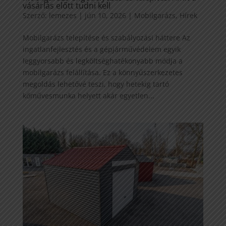
vásárlás előtt tudni kell
Szerző:
lemezes
|
jún 10, 2026
|
Mobilgarázs
,
Hírek
Mobilgarázs telepítése és szabályozási háttere Az
ingatlanfejlesztés és a gépjárművédelem egyik
leggyorsabb és legköltséghatékonyabb módja a
mobilgarázs felállítása. Ez a könnyűszerkezetes
megoldás lehetővé teszi, hogy hetekig tartó
kőművesmunka helyett akár egyetlen...