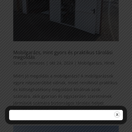
Mobilgarázs, mint gyors és praktikus tárolási
megoldás
Szerző:
lemezes
|
okt 24, 2024
|
Mobilgarázs
,
Hírek
Miért jó megoldás a mobilgarázs? A mobilgarázsok
egyre népszerűbbé válnak, mivel rendkívül praktikus
és költséghatékony megoldást kínálnak azok
számára, akik gyorsan és egyszerűen szeretnének
járművük számára biztonságos tárolási helyet
kialakítani. Legyen szó akár...