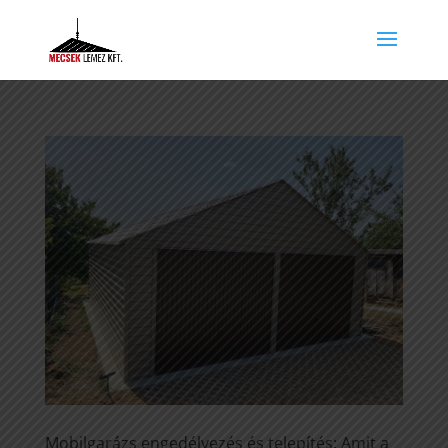
Mobilgarázs engedélyezés és telepítés: Amit a