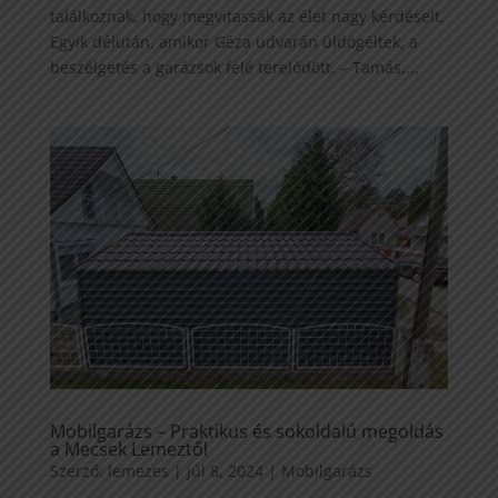
találkoznak, hogy megvitassák az élet nagy kérdéseit.
Egyik délután, amikor Géza udvarán üldögéltek, a
beszélgetés a garázsok felé terelődött. – Tamás,...
Mobilgarázs – Praktikus és sokoldalú megoldás
a Mecsek Lemeztől
Szerző:
lemezes
|
júl 8, 2024
|
Mobilgarázs