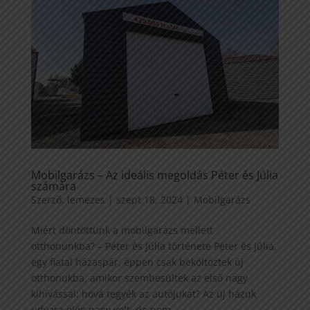
Mobilgarázs – Az ideális megoldás Péter és Júlia
számára
Szerző:
lemezes
|
szept 18, 2024
|
Mobilgarázs
Miért döntöttünk a mobilgarázs mellett
otthonunkba? – Péter és Júlia története Péter és Júlia,
egy fiatal házaspár, éppen csak beköltöztek új
otthonukba, amikor szembesültek az első nagy
kihívással: hová tegyék az autójukat? Az új házuk
udvara elég nagy volt, de nem...